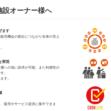
施設オーナー様へ
げます
め販売機会の創出につながり全体の売上
す。
を実現
ー層への強い訴求が可能。また利便性の
です。
めます。
減
し、販売やサービス提供に集中できま