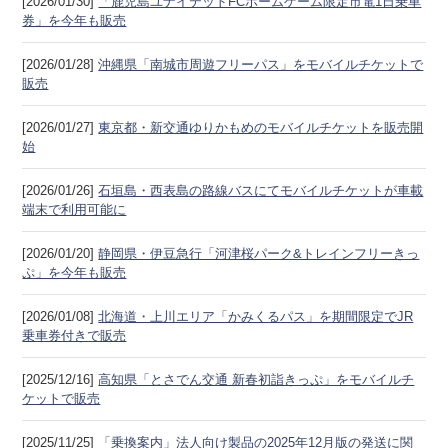
[2026/01/30]
「鹿児島ユナイテッドFCホームゲーム限定市電1日乗車
券」を今年も販売
[2026/01/28]
沖縄県「南城市周遊フリーパス」をモバイルチケットで
販売
[2026/01/27]
東京都・新交通ゆりかもめのモバイルチケットを販売開
始
[2026/01/26]
石垣島・西表島の路線バスにてモバイルチケットが車載
端末で利用可能に
[2026/01/20]
静岡県・伊豆急行「河津桜パーク&トレインフリーきっ
ぷ」を今年も販売
[2026/01/08]
北海道・上川エリア「かみくるパス」を期間限定でJR
乗車券付きで販売
[2025/12/16]
高知県「とさでん交通 新春初詣きっぷ」をモバイルチ
ケットで販売
[2025/11/25]
「乗換案内」法人向け製品の2025年12月版の発送に関