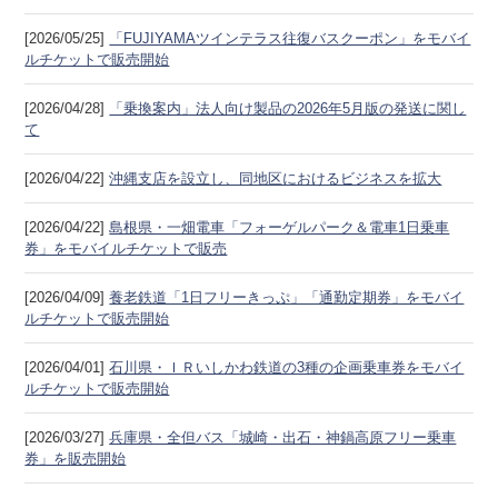
[2026/05/25]
「FUJIYAMAツインテラス往復バスクーポン」をモバイ
ルチケットで販売開始
[2026/04/28]
「乗換案内」法人向け製品の2026年5月版の発送に関し
て
[2026/04/22]
沖縄支店を設立し、同地区におけるビジネスを拡大
[2026/04/22]
島根県・一畑電車「フォーゲルパーク＆電車1日乗車
券」をモバイルチケットで販売
[2026/04/09]
養老鉄道「1日フリーきっぷ」「通勤定期券」をモバイ
ルチケットで販売開始
[2026/04/01]
石川県・ＩＲいしかわ鉄道の3種の企画乗車券をモバイ
ルチケットで販売開始
[2026/03/27]
兵庫県・全但バス「城崎・出石・神鍋高原フリー乗車
券」を販売開始