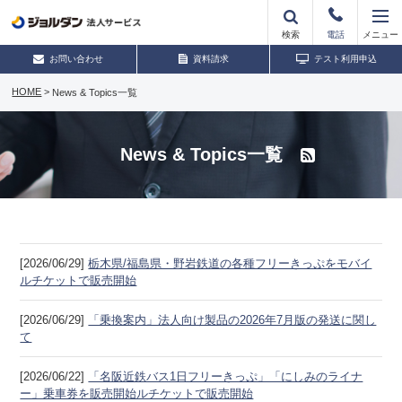
検索
電話
メニュー
お問い合わせ
資料請求
テスト利用申込
HOME
>
News & Topics一覧
News & Topics一覧
[2026/06/29]
栃木県/福島県・野岩鉄道の各種フリーきっぷをモバイ
ルチケットで販売開始
[2026/06/29]
「乗換案内」法人向け製品の2026年7月版の発送に関し
て
[2026/06/22]
「名阪近鉄バス1日フリーきっぷ」「にしみのライナ
ー」乗車券を販売開始ルチケットで販売開始