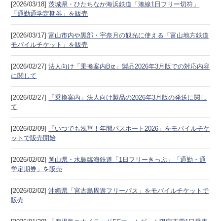
[2026/03/18]
茨城県・ひたちなか海浜鉄道「湊線1日フリー切符」
「通勤通学定期券」を販売
[2026/03/17]
富山市内や黒部・宇奈月の観光に使える「富山地方鉄道
モバイルチケット」を販売
[2026/02/27]
法人向け「乗換案内Biz」製品2026年3月版での対応内容
に関して
[2026/02/27]
「乗換案内」法人向け製品の2026年3月版の発送に関し
て
[2026/02/09]
「いつでも浅草！年間パスポート2026」をモバイルチケ
ットで販売開始
[2026/02/02]
岡山県・水島臨海鉄道「1日フリーきっぷ」「通勤・通
学定期券」を販売
[2026/02/02]
沖縄県「宮古島周遊フリーパス」をモバイルチケットで
販売