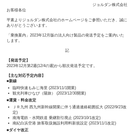
ジョルダン株式会社
お客様各位
平素よりジョルダン株式会社のホームページをご参照いただき、誠に
ありがとうございます。
「乗換案内」2023年12月版の法人向け製品の発送予定をご案内いた
します。
記
【発送予定】
2023年
12月第2週(12/4の週)から
順次発送予定です。
【主な対応予定内容】
■新線
臨時快速もみじ海里 (2023/11/1開業)
観光列車ひなび（陽旅） (2023/12/30開業)
■運賃・料金改定
ＪＲ九州 西九州新幹線開業に伴う通過連絡範囲拡大 (2022/9/23改
定)
南海電鉄・水間鉄道 乗継割引廃止 (2023/10/1改定)
南紀白浜空港 旅客取扱施設利用料新規設定 (2023/11/1改定)
■ダイヤ改正