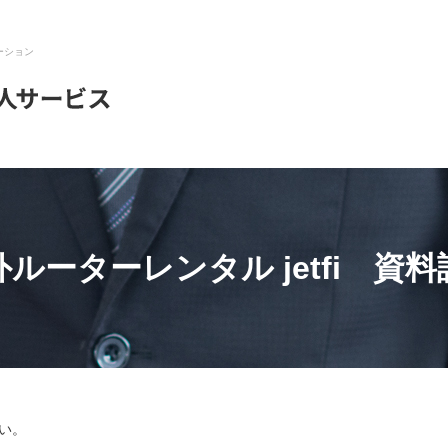
ーション
外ルーターレンタル jetfi 資料
い。